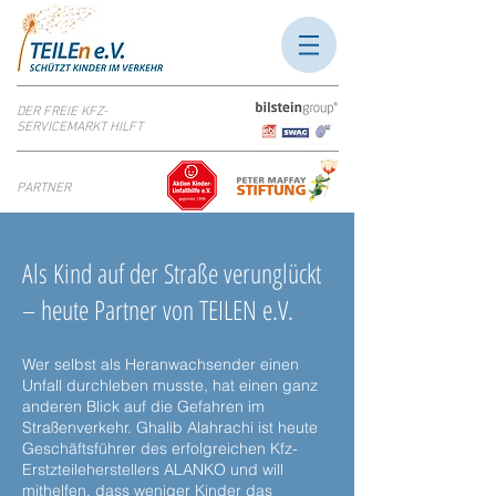
DER FREIE KFZ-
SERVICEMARKT HILFT
PARTNER
Als Kind auf der Straße verunglückt
– heute Partner von TEILEN e.V.
Wer selbst als Heranwachsender einen
Unfall durchleben musste, hat einen ganz
anderen Blick auf die Gefahren im
Straßenverkehr. Ghalib Alahrachi ist heute
Geschäftsführer des erfolgreichen Kfz-
Erstzteileherstellers ALANKO und will
mithelfen, dass weniger Kinder das