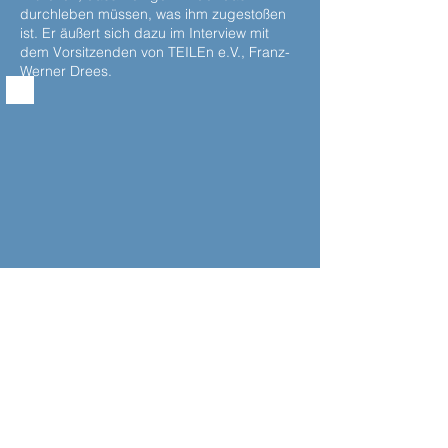
durchleben müssen, was ihm zugestoßen
ist. Er äußert sich dazu im Interview mit
dem Vorsitzenden von TEILEn e.V., Franz-
Werner Drees.
KONTAKT
IMPRESSUM
DATENSCHUTZ