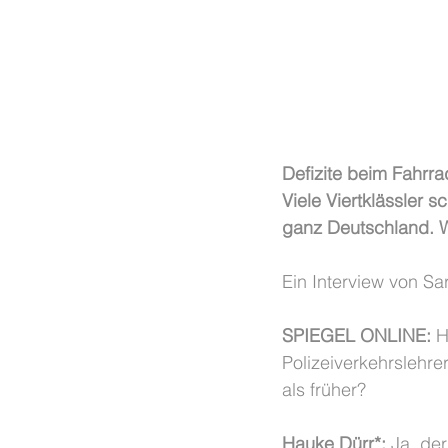
Defizite beim Fahrra
Viele Viertklässler 
ganz Deutschland. W
Ein Interview von S
SPIEGEL ONLINE:
 H
Polizeiverkehrslehre
als früher?
Hauke Dürr*:
 Ja, de