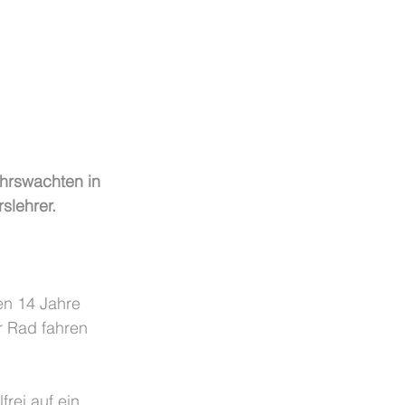
ehrswachten in 
slehrer.
ten 14 Jahre 
r Rad fahren 
rei auf ein 