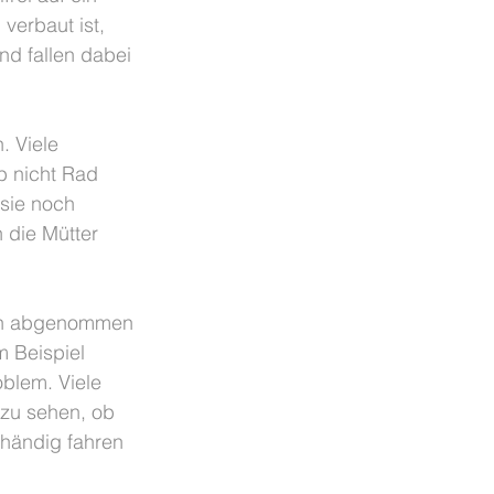
erbaut ist, 
d fallen dabei 
. Viele 
b nicht Rad 
sie noch 
 die Mütter 
ich abgenommen 
m Beispiel 
blem. Viele 
 zu sehen, ob 
nhändig fahren 