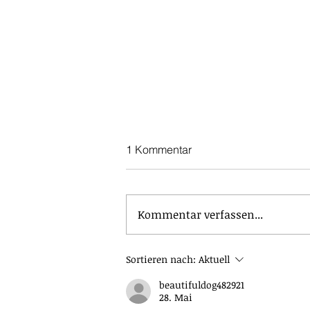
1 Kommentar
Kommentar verfassen...
Zukünftig mit Dreirad und
Sortieren nach:
Aktuell
Laufroller im Einsatz
beautifuldog482921
28. Mai