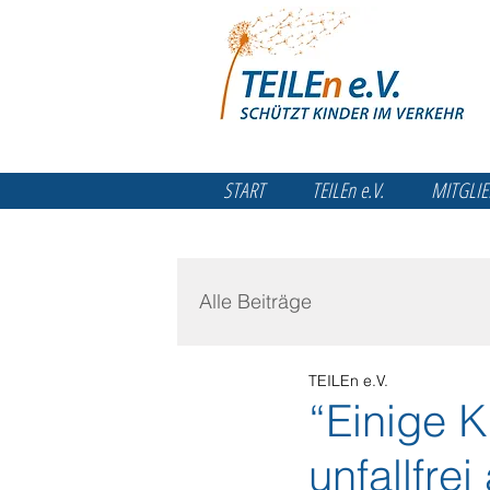
START
TEILEn e.V.
MITGLIE
Alle Beiträge
TEILEn e.V.
“Einige K
unfallfre