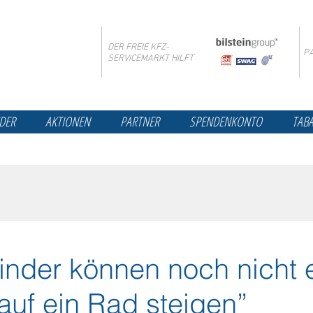
DER FREIE KFZ-
P
SERVICEMARKT HILFT
DER
AKTIONEN
PARTNER
SPENDENKONTO
TAB
inder können noch nicht 
i auf ein Rad steigen”