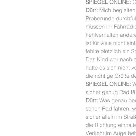
SPIEGEL ONLINE:
 G
Dürr:
 Mich begleiten 
Proberunde durchfüh
müssen ihr Fahrrad 
Fehlverhalten ander
ist für viele nicht e
fehlte plötzlich ein
Das Kind war nach d
hatte es sich nicht v
die richtige Größe d
SPIEGEL ONLINE:
 W
sicher genug Rad fä
Dürr:
 Was genau bed
schon Rad fahren, w
sicher allein im Str
die Richtung einhal
Verkehr im Auge beha