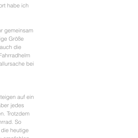
rt habe ich 
ehr gemeinsam 
ige Größe 
 auch die 
 Fahrradhelm 
allursache bei 
teigen auf ein 
aber jedes 
n. Trotzdem 
rrad. So 
 die heutige 