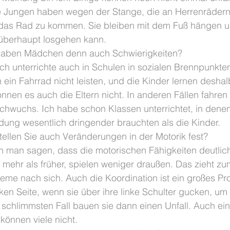
 Jungen haben wegen der Stange, die an Herrenrädern v
 das Rad zu kommen. Sie bleiben mit dem Fuß hängen un
 überhaupt losgehen kann.
Haben Mädchen denn auch Schwierigkeiten?
Ich unterrichte auch in Schulen in sozialen Brennpunkten
 ein Fahrrad nicht leisten, und die Kinder lernen deshal
nen es auch die Eltern nicht. In anderen Fällen fahren 
achwuchs. Ich habe schon Klassen unterrichtet, in denen
dung wesentlich dringender brauchten als die Kinder.
tellen Sie auch Veränderungen in der Motorik fest?
n man sagen, dass die motorischen Fähigkeiten deutl
 mehr als früher, spielen weniger draußen. Das zieht zu
me nach sich. Auch die Koordination ist ein großes Pro
nken Seite, wenn sie über ihre linke Schulter gucken, um
 Im schlimmsten Fall bauen sie dann einen Unfall. Auch ei
können viele nicht.