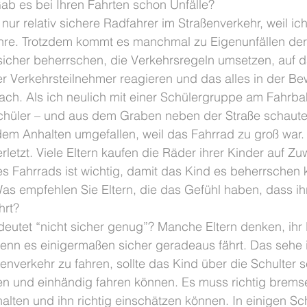
ab es bei Ihren Fahrten schon Unfälle?
nur relativ sichere Radfahrer im Straßenverkehr, weil ich
re. Trotzdem kommt es manchmal zu Eigenunfällen der 
sicher beherrschen, die Verkehrsregeln umsetzen, auf d
er Verkehrsteilnehmer reagieren und das alles in der B
infach. Als ich neulich mit einer Schülergruppe am Fahrba
 Schüler – und aus dem Graben neben der Straße schaute
em Anhalten umgefallen, weil das Fahrrad zu groß war
erletzt. Viele Eltern kaufen die Räder ihrer Kinder auf Z
es Fahrrads ist wichtig, damit das Kind es beherrschen 
as empfehlen Sie Eltern, die das Gefühl haben, dass ihr
hrt?
eutet “nicht sicher genug”? Manche Eltern denken, ihr
enn es einigermaßen sicher geradeaus fährt. Das sehe 
aßenverkehr zu fahren, sollte das Kind über die Schulter 
ten und einhändig fahren können. Es muss richtig brems
lten und ihn richtig einschätzen können. In einigen Sc