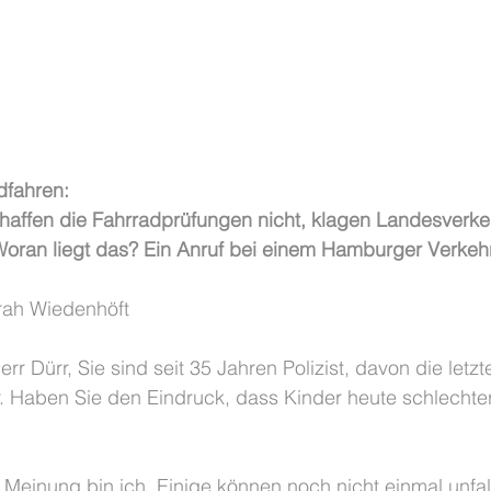
dfahren:
schaffen die Fahrradprüfungen nicht, klagen Landesverk
oran liegt das? Ein Anruf bei einem Hamburger Verkehr
arah Wiedenhöft
err Dürr, Sie sind seit 35 Jahren Polizist, davon die letz
r. Haben Sie den Eindruck, dass Kinder heute schlechte
r Meinung bin ich. Einige können noch nicht einmal unfallf