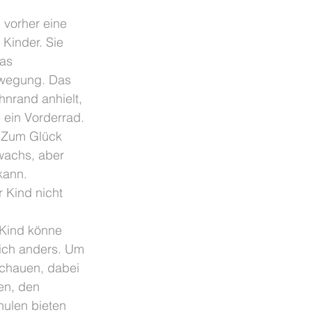
 vorher eine 
Kinder. Sie 
as 
ewegung. Das 
hnrand anhielt, 
 ein Vorderrad. 
. Zum Glück 
uwachs, aber 
kann.
 Kind nicht 
 Kind könne 
ich anders. Um 
schauen, dabei 
en, den 
hulen bieten 